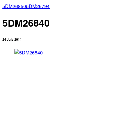
5DM26850
5DM26794
5DM26840
24 July 2014