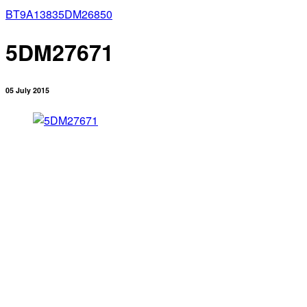
BT9A1383
5DM26850
5DM27671
05 July 2015